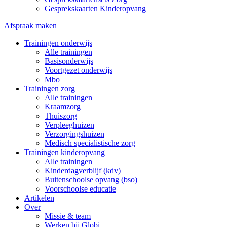
Gesprekskaarten Kinderopvang
Afspraak maken
Trainingen onderwijs
Alle trainingen
Basisonderwijs
Voortgezet onderwijs
Mbo
Trainingen zorg
Alle trainingen
Kraamzorg
Thuiszorg
Verpleeghuizen
Verzorgingshuizen
Medisch specialistische zorg
Trainingen kinderopvang
Alle trainingen
Kinderdagverblijf (kdv)
Buitenschoolse opvang (bso)
Voorschoolse educatie
Artikelen
Over
Missie & team
Werken bij Globi