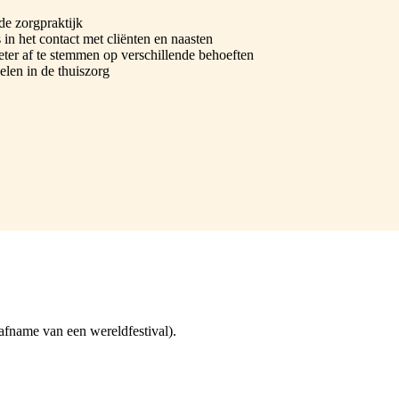
de zorgpraktijk
in het contact met cliënten en naasten
eter af te stemmen op verschillende behoeften
elen in de thuiszorg
afname van een wereldfestival).