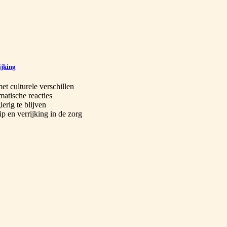
ijking
t culturele verschillen
atische reacties
erig te blijven
p en verrijking in de zorg