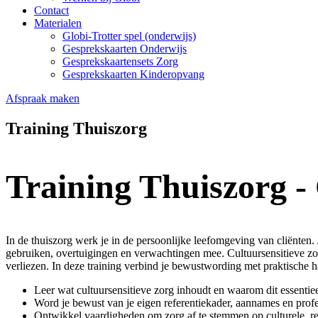
Contact
Materialen
Globi-Trotter spel (onderwijs)
Gesprekskaarten Onderwijs
Gesprekskaartensets Zorg
Gesprekskaarten Kinderopvang
Afspraak maken
Training Thuiszorg
Training Thuiszorg - 
In de thuiszorg werk je in de persoonlijke leefomgeving van cliënten. 
gebruiken, overtuigingen en verwachtingen mee. Cultuursensitieve zorg
verliezen. In deze training verbind je bewustwording met praktische ha
Leer wat cultuursensitieve zorg inhoudt en waarom dit essentieel
Word je bewust van je eigen referentiekader, aannames en prof
Ontwikkel vaardigheden om zorg af te stemmen op culturele, re