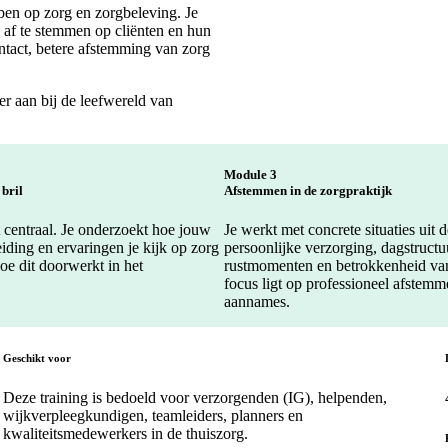
bben op zorg en zorgbeleving. Je
d af te stemmen op cliënten en hun
ontact, betere afstemming van zorg
r aan bij de leefwereld van
Module 3
 bril
Afstemmen in de zorgpraktijk
at centraal. Je onderzoekt hoe jouw
Je werkt met concrete situaties uit d
iding en ervaringen je kijk op zorg
persoonlijke verzorging, dagstructu
oe dit doorwerkt in het
rustmomenten en betrokkenheid van
focus ligt op professioneel afstem
aannames.
Geschikt voor
Deze training is bedoeld voor verzorgenden (IG), helpenden,
wijkverpleegkundigen, teamleiders, planners en
kwaliteitsmedewerkers in de thuiszorg.