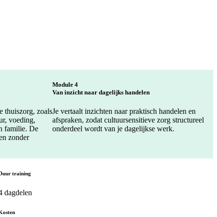
Module 4
Van inzicht naar dagelijks handelen
e thuiszorg, zoals
Je vertaalt inzichten naar praktisch handelen en
ur, voeding,
afspraken, zodat cultuursensitieve zorg structureel
 familie. De
onderdeel wordt van je dagelijkse werk.
men zonder
Duur training
4 dagdelen
Kosten