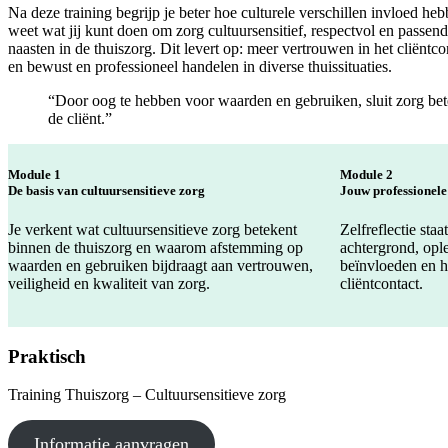
Na deze training begrijp je beter hoe culturele verschillen invloed he
weet wat jij kunt doen om zorg cultuursensitief, respectvol en passen
naasten in de thuiszorg. Dit levert op: meer vertrouwen in het cliëntc
en bewust en professioneel handelen in diverse thuissituaties.
“Door oog te hebben voor waarden en gebruiken, sluit zorg bete
de cliënt.”
Module 1
Module 2
De basis van cultuursensitieve zorg
Jouw professionele
Je verkent wat cultuursensitieve zorg betekent
Zelfreflectie sta
binnen de thuiszorg en waarom afstemming op
achtergrond, ople
waarden en gebruiken bijdraagt aan vertrouwen,
beïnvloeden en h
veiligheid en kwaliteit van zorg.
cliëntcontact.
Praktisch
Training Thuiszorg – Cultuursensitieve zorg
Informatie aanvragen