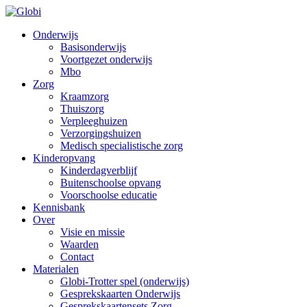
Onderwijs
Basisonderwijs
Voortgezet onderwijs
Mbo
Zorg
Kraamzorg
Thuiszorg
Verpleeghuizen
Verzorgingshuizen
Medisch specialistische zorg
Kinderopvang
Kinderdagverblijf
Buitenschoolse opvang
Voorschoolse educatie
Kennisbank
Over
Visie en missie
Waarden
Contact
Materialen
Globi-Trotter spel (onderwijs)
Gesprekskaarten Onderwijs
Gesprekskaartensets Zorg